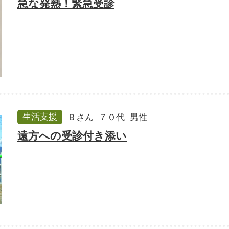
急な発熱！緊急受診
生活支援
Ｂさん
７０代
男性
遠方への受診付き添い