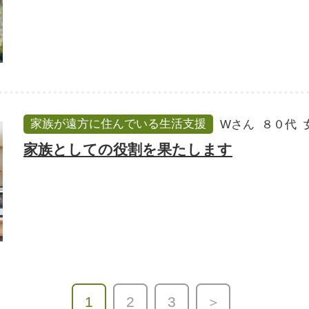
家族が遠方に住んでいる生活支援
Wさん
８０代
家族としての役割を果たします
1
2
3